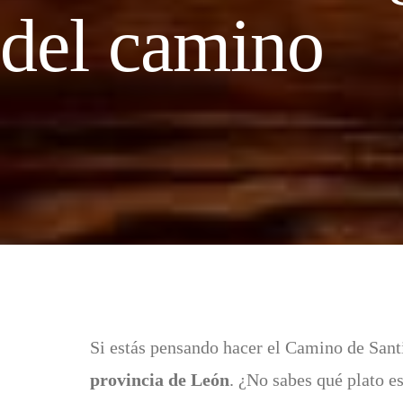
del camino
Si estás pensando hacer el Camino de Sant
provincia de León
. ¿No sabes qué plato e