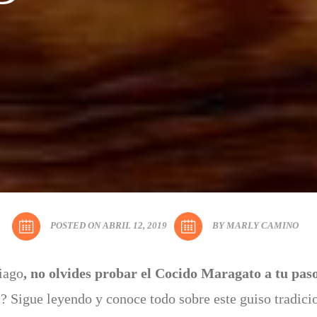
POSTED ON ABRIL 12, 2019
BY MARLY CAMINO
iago
, no olvides probar el Cocido Maragato a tu paso
s? Sigue leyendo y conoce todo sobre este guiso tradici