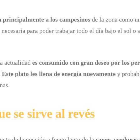
vía principalmente a los campesinos
de la zona como un
 necesaria para poder trabajar todo el día bajo el sol o
la actualidad
es consumido con gran deseo por los pe
.
Este plato les llena de energía nuevamente
y probab
nas.
e se sirve al revés
ducto de la cocción a fuego lento de la
carne, verduras 