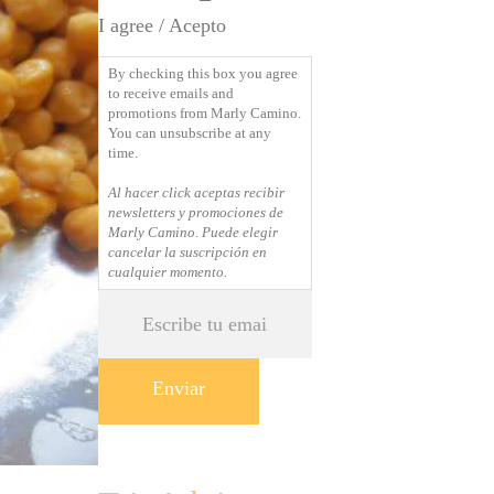
checking
I agree / Acepto
this
box
By checking this box you agree
you
to receive emails and
agree
promotions from Marly Camino.
You can unsubscribe at any
to
time.
receive
emails
Al hacer click aceptas recibir
newsletters y promociones de
and
Marly Camino. Puede elegir
promotions
cancelar la suscripción en
from
cualquier momento.
Marly
Email
Camino.
You
can
unsubscribe
at
any
time.