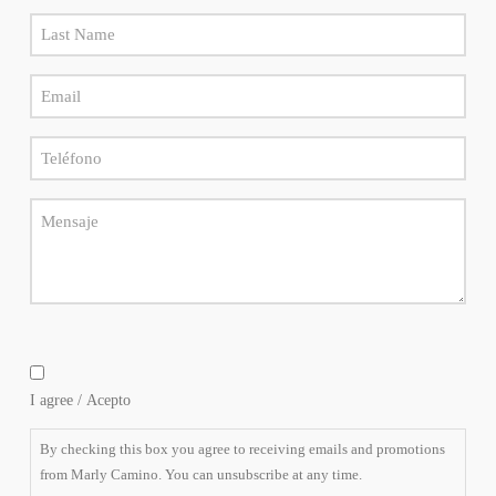
Camino.
Puede
Last
elegir
Name
cancelar
la
Email
*
suscripción
*
en
cualquier
Teléfono
momento.
*
Message
By
checking
I agree / Acepto
this
box
By checking this box you agree to receiving emails and promotions
you
from Marly Camino. You can unsubscribe at any time.
agree