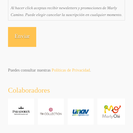
to
Al hacer click aceptas recibir newsletters y promociones de Marly
receiving
Camino. Puede elegir cancelar la suscripción en cualquier momento.
emails
and
promotions
from
Marly
Camino.
You
can
unsubscribe
Puedes consultar nuestras
Políticas de Privacidad
.
at
any
Colaboradores
time.
Al
hacer
click
aceptas
recibir
newsletters