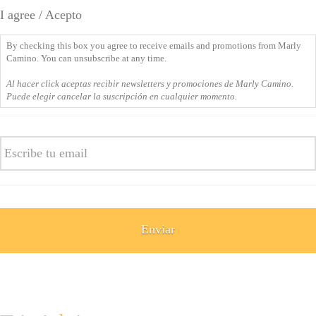
checking
I agree / Acepto
this
box
By checking this box you agree to receive emails and promotions from Marly
you
Camino. You can unsubscribe at any time.
agree
Al hacer click aceptas recibir newsletters y promociones de Marly Camino.
to
Puede elegir cancelar la suscripción en cualquier momento.
receive
emails
Email
and
promotions
from
Marly
Camino.
You
can
unsubscribe
at
any
time.
Al