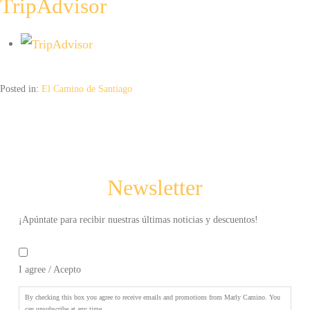
TripAdvisor
hacer
click
aceptas
recibir
newsletters
Posted in:
El Camino de Santiago
y
promociones
de
Marly
Camino.
Puede
Newsletter
elegir
cancelar
la
¡Apúntate para recibir nuestras últimas noticias y descuentos!
suscripción
By
en
checking
cualquier
I agree / Acepto
this
momento.
*
box
you
By checking this box you agree to receive emails and promotions from Marly Camino. You
can unsubscribe at any time.