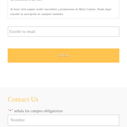
agree
to
Al hacer click aceptas recibir newsletters y promociones de Marly Camino. Puede elegir
receive
cancelar la suscripción en cualquier momento.
emails
and
Email
promotions
from
Marly
Camino.
You
can
unsubscribe
at
any
time.
Al
hacer
click
aceptas
recibir
Contact Us
newsletters
y
"
*
" señala los campos obligatorios
promociones
de
Name
Marly
*