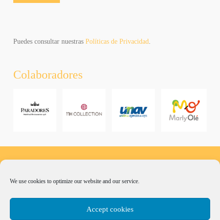
Camino.
You
can
unsubscribe
Puedes consultar nuestras
Políticas de Privacidad
.
at
any
Colaboradores
time.
Al
hacer
click
aceptas
recibir
newsletters
y
promociones
de
We use cookies to optimize our website and our service.
Marly
Camino.
Puede
Accept cookies
elegir