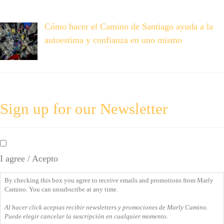
Cómo hacer el Camino de Santiago ayuda a la
autoestima y confianza en uno mismo
Sign up for our Newsletter
By
checking
I agree / Acepto
this
box
By checking this box you agree to receive emails and promotions from Marly
you
Camino. You can unsubscribe at any time.
agree
Al hacer click aceptas recibir newsletters y promociones de Marly Camino.
to
Puede elegir cancelar la suscripción en cualquier momento.
receive