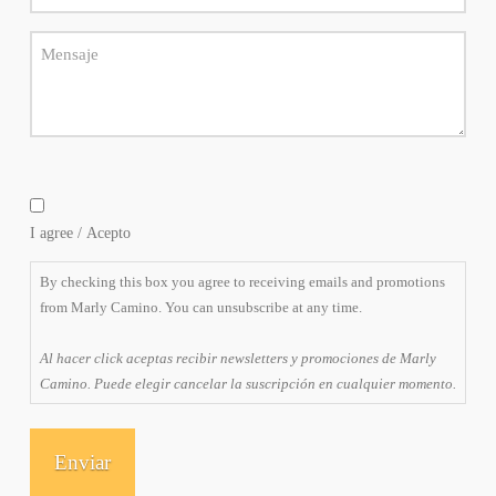
Message
By
checking
I agree / Acepto
this
box
By checking this box you agree to receiving emails and promotions
you
from Marly Camino. You can unsubscribe at any time.
agree
to
Al hacer click aceptas recibir newsletters y promociones de Marly
receiving
Camino. Puede elegir cancelar la suscripción en cualquier momento.
emails
and
promotions
from
Marly