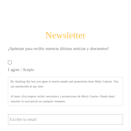
promociones
de
Marly
Camino.
Puede
Newsletter
elegir
cancelar
la
¡Apúntate para recibir nuestras últimas noticias y descuentos!
suscripción
By
en
checking
cualquier
I agree / Acepto
this
momento.
*
box
you
By checking this box you agree to receive emails and promotions from Marly Camino. You
agree
can unsubscribe at any time.
to
Al hacer click aceptas recibir newsletters y promociones de Marly Camino. Puede elegir
receive
cancelar la suscripción en cualquier momento.
emails
and
Email
promotions
from
Marly
Camino.