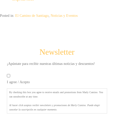
recibir
newsletters
Posted in:
El Camino de Santiago
,
Noticias y Eventos
y
promociones
de
Marly
Camino.
Puede
Newsletter
elegir
cancelar
la
¡Apúntate para recibir nuestras últimas noticias y descuentos!
suscripción
By
en
checking
cualquier
I agree / Acepto
this
momento.
*
box
you
By checking this box you agree to receive emails and promotions from Marly Camino. You
agree
can unsubscribe at any time.
to
Al hacer click aceptas recibir newsletters y promociones de Marly Camino. Puede elegir
receive
cancelar la suscripción en cualquier momento.
emails