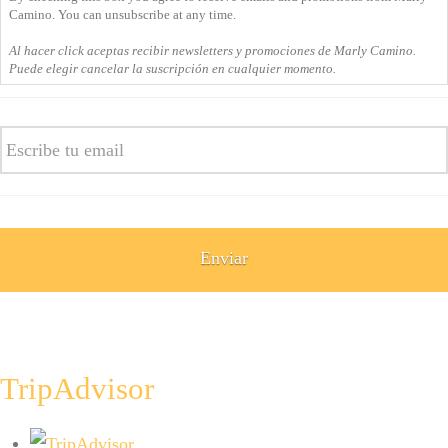
you
Camino. You can unsubscribe at any time.
agree
Al hacer click aceptas recibir newsletters y promociones de Marly Camino.
to
Puede elegir cancelar la suscripción en cualquier momento.
receive
emails
Email
and
promotions
from
Marly
Camino.
You
can
unsubscribe
at
any
time.
Al
TripAdvisor
hacer
click
aceptas