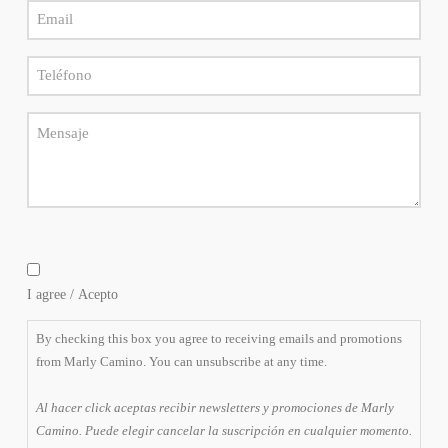
la
Email
*
suscripción
*
en
cualquier
Teléfono
momento.
*
Message
By
checking
I agree / Acepto
this
box
By checking this box you agree to receiving emails and promotions
you
from Marly Camino. You can unsubscribe at any time.
agree
to
Al hacer click aceptas recibir newsletters y promociones de Marly
receiving
Camino. Puede elegir cancelar la suscripción en cualquier momento.
emails