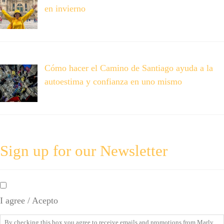
en invierno
Cómo hacer el Camino de Santiago ayuda a la
autoestima y confianza en uno mismo
Sign up for our Newsletter
By
checking
I agree / Acepto
this
box
By checking this box you agree to receive emails and promotions from Marly