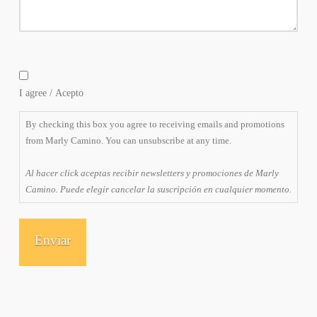
By
checking
I agree / Acepto
this
box
By checking this box you agree to receiving emails and promotions
you
from Marly Camino. You can unsubscribe at any time.
agree
to
Al hacer click aceptas recibir newsletters y promociones de Marly
receiving
Camino. Puede elegir cancelar la suscripción en cualquier momento.
emails
and
promotions
from
Marly
Camino.
You
can