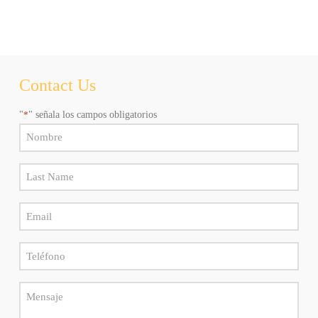
any
time.
Al
hacer
click
aceptas
recibir
Contact Us
newsletters
y
"
*
" señala los campos obligatorios
promociones
de
Name
Marly
*
Camino.
Puede
Last
elegir
Name
cancelar
la
Email
*
suscripción
*
en
cualquier
Teléfono
momento.
*
Message