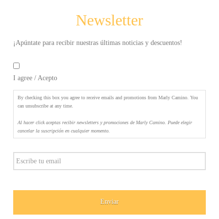
Puede
Newsletter
elegir
cancelar
la
¡Apúntate para recibir nuestras últimas noticias y descuentos!
suscripción
By
en
checking
cualquier
I agree / Acepto
this
momento.
*
box
you
By checking this box you agree to receive emails and promotions from Marly Camino. You
agree
can unsubscribe at any time.
to
Al hacer click aceptas recibir newsletters y promociones de Marly Camino. Puede elegir
receive
cancelar la suscripción en cualquier momento.
emails
and
Email
promotions
from
Marly
Camino.
You
can
unsubscribe
at