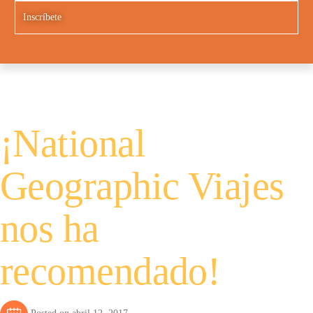
Inscríbete
¡National
Geographic Viajes
nos ha
recomendado!