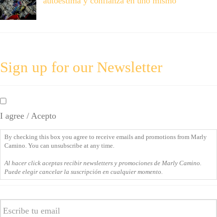
autoestima y confianza en uno mismo
Sign up for our Newsletter
By
checking
I agree / Acepto
this
box
By checking this box you agree to receive emails and promotions from Marly
you
Camino. You can unsubscribe at any time.
agree
Al hacer click aceptas recibir newsletters y promociones de Marly Camino.
to
Puede elegir cancelar la suscripción en cualquier momento.
receive
emails
Email
and
promotions